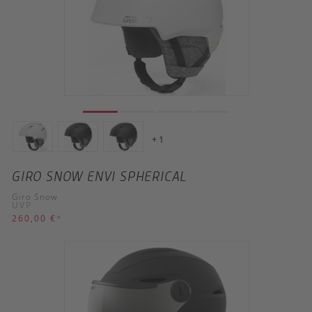
+ 1
GIRO SNOW ENVI SPHERICAL
Giro Snow
UVP
260,00 €
*