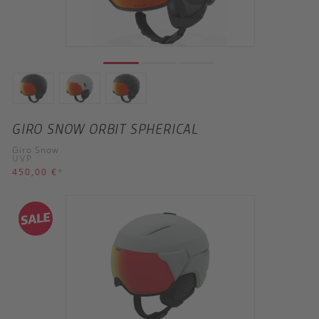
GIRO SNOW ORBIT SPHERICAL
Giro Snow
UVP
450,00 €
*