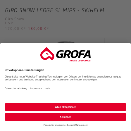
GIRO SNOW LEDGE SL MIPS - SKIHELM
Giro Snow
UVP
170,00 €
*
136,00 €
*
GIRO SNOW NEO RENTAL
Giro Snow