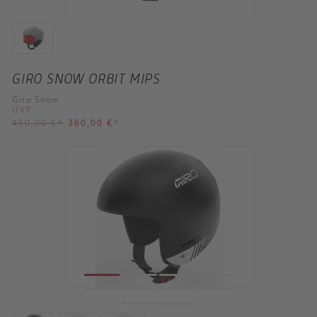
GIRO SNOW ORBIT MIPS
Giro Snow
UVP
450,00 €
*
360,00 €
*