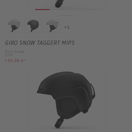
+ 2
GIRO SNOW TAGGERT MIPS
Giro Snow
UVP
150,00 €
*