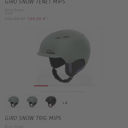
GIRO SNOW TENET MIPS
Giro Snow
UVP
200,00 €
*
160,00 €
*
+ 4
GIRO SNOW TRIG MIPS
Giro Snow