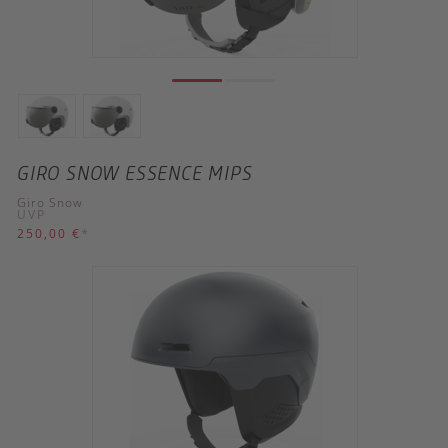
GIRO SNOW ESSENCE MIPS
Giro Snow
UVP
250,00 €
*