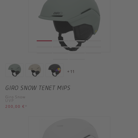
+ 11
GIRO SNOW TENET MIPS
Giro Snow
UVP
200,00 €
*