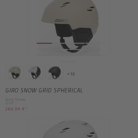
+ 10
GIRO SNOW GRID SPHERICAL
Giro Snow
UVP
260,00 €
*