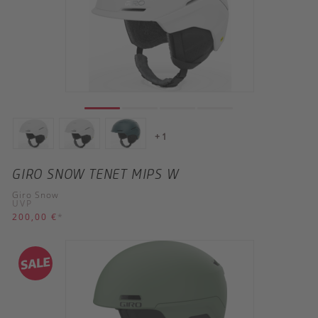
+ 1
GIRO SNOW TENET MIPS W
Giro Snow
UVP
200,00 €
*