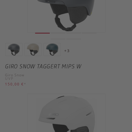
+ 3
GIRO SNOW TAGGERT MIPS W
Giro Snow
UVP
150,00 €
*