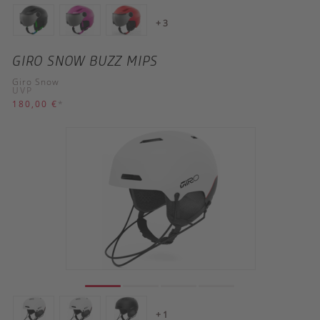
+ 3
GIRO SNOW BUZZ MIPS
Giro Snow
UVP
180,00 €
*
+ 1