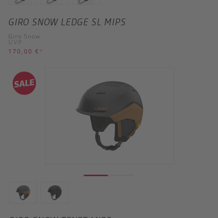
GIRO SNOW LEDGE SL MIPS
Giro Snow
UVP
170,00 €
*