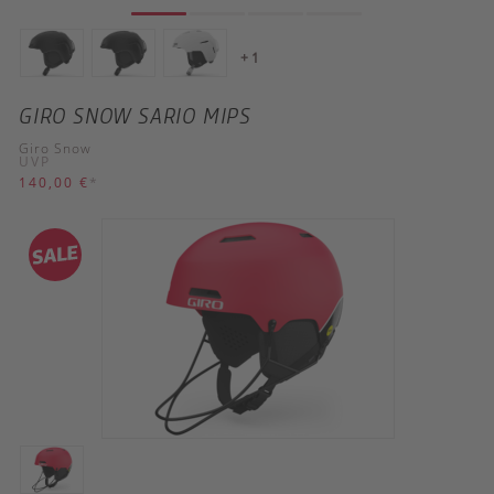
+ 1
GIRO SNOW SARIO MIPS
Giro Snow
UVP
140,00 €
*