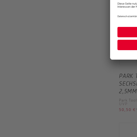
PARK 
SECHS
2,5MM
Park Tool
UVP
50,50 €