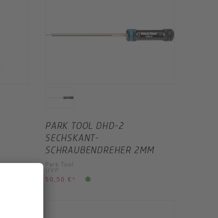
PARK TOOL DHD-2
SECHSKANT-
SCHRAUBENDREHER 2MM
Park Tool
UVP
50,50 €
*