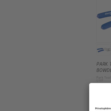
PARK 
BOWD
Park Tool
UVP
86,00 €