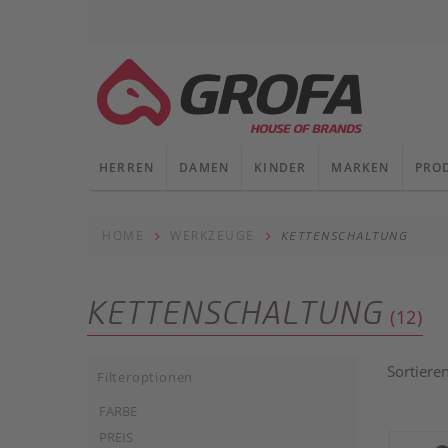
HERREN
DAMEN
KINDER
MARKEN
PRO
HOME
WERKZEUGE
KETTENSCHALTUNG
KETTENSCHALTUNG
(12)
Sortiere
Filteroptionen
FARBE
PREIS