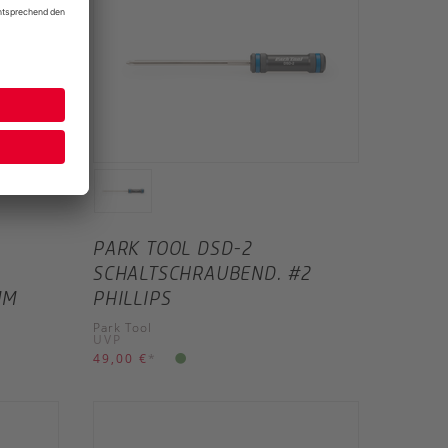
PARK TOOL DSD-2
SCHALTSCHRAUBEND. #2
MM
PHILLIPS
Park Tool
UVP
49,00 €
*