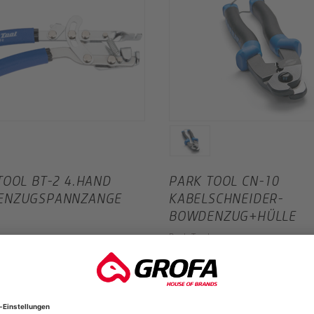
TOOL BT-2 4.HAND
PARK TOOL CN-10
ENZUGSPANNZANGE
KABELSCHNEIDER-
BOWDENZUG+HÜLLE
Park Tool
*
UVP
65,50 €
*