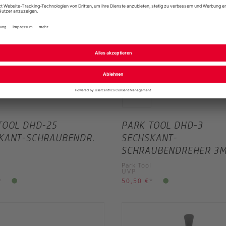
TOOL DHD-25
PARK TOOL DHD-3
KANT-SCHRAUBENDR.
SECHSKANT-
SCHRAUBENDREHER 3
Park Tool
UVP
*
50,50 €
*