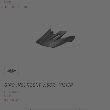
UVP
30,00 €
*
GIRO INSURGENT VISOR -VISIER
Giro Bike
UVP
30,00 €
*