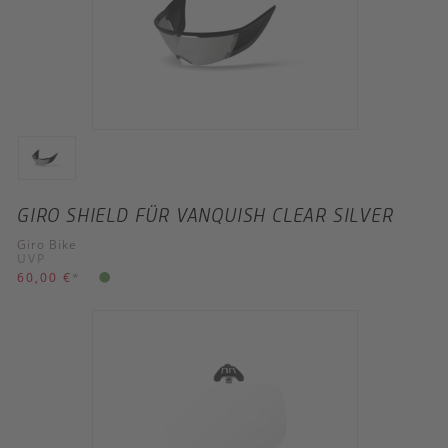
GIRO SHIELD FÜR VANQUISH CLEAR SILVER
Giro Bike
UVP
60,00 €
*