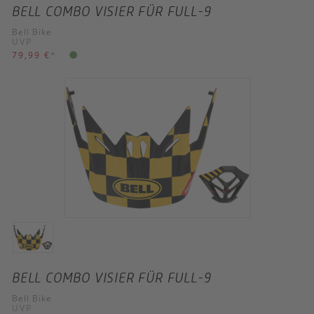
BELL COMBO VISIER FÜR FULL-9
Bell Bike
UVP
79,99 €
*
BELL COMBO VISIER FÜR FULL-9
Bell Bike
UVP