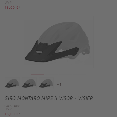
UVP
18,00 €
*
+ 1
GIRO MONTARO MIPS II VISOR - VISIER
Giro Bike
UVP
18,00 €
*