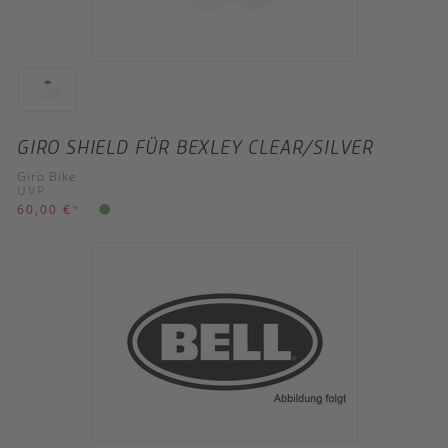
GIRO SHIELD FÜR BEXLEY CLEAR/SILVER
Giro Bike
UVP
60,00 €
*