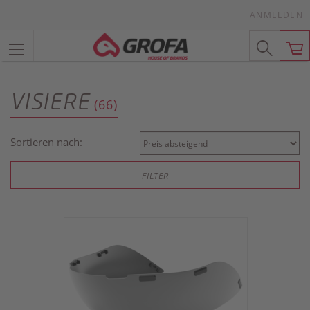
ANMELDEN
VISIERE
(66)
Sortieren nach:
FILTER