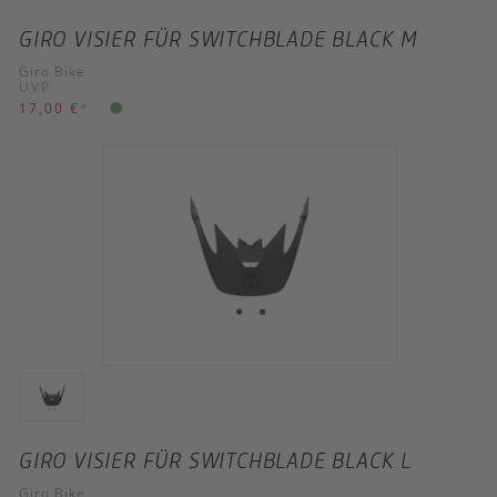
GIRO VISIER FÜR SWITCHBLADE BLACK M
Giro Bike
UVP
17,00 €
*
GIRO VISIER FÜR SWITCHBLADE BLACK L
Giro Bike