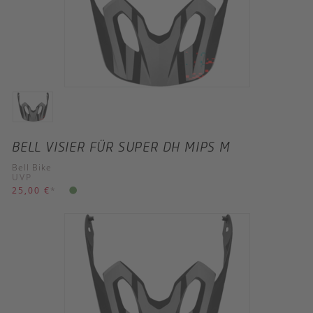
BELL VISIER FÜR SUPER DH MIPS M
Bell Bike
UVP
25,00 €
*