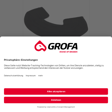
BELL DAILY JR VISIER
Bell Bike
UVP
15,00 €
*