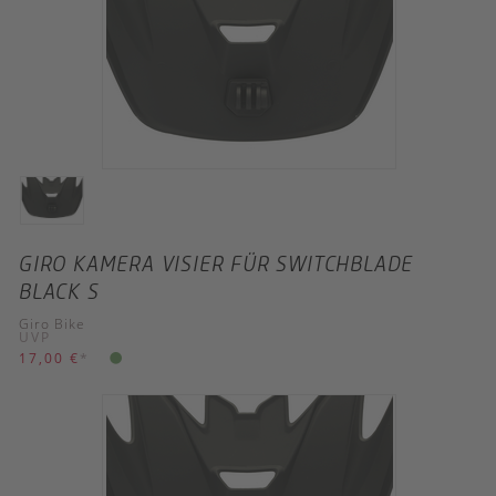
GIRO KAMERA VISIER FÜR SWITCHBLADE
BLACK S
Giro Bike
UVP
17,00 €
*