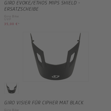
GIRO EVOKE/ETHOS MIPS SHIELD -
ERSATZSCHEIBE
Giro Bike
UVP
35,00 €
*
GIRO VISIER FÜR CIPHER MAT BLACK
Giro Bike