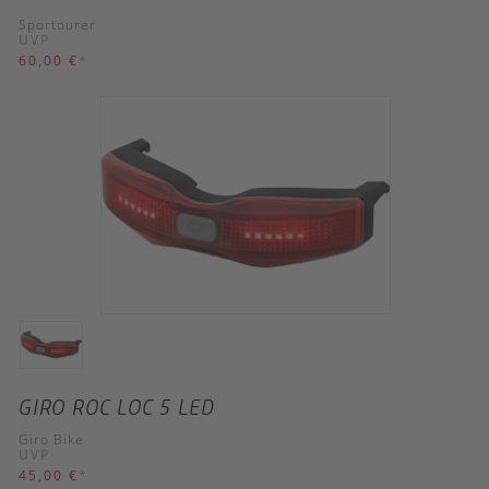
Sportourer
UVP
60,00 €
*
GIRO ROC LOC 5 LED
Giro Bike
UVP
45,00 €
*