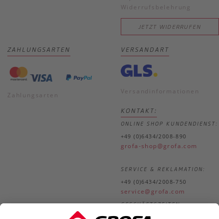
Widerrufsbelehrung
JETZT WIDERRUFEN
ZAHLUNGSARTEN
VERSANDART
Versandinformationen
Zahlungsarten
KONTAKT:
ONLINE SHOP KUNDENDIENST:
+49 (0)6434/2008-890
grofa-shop@grofa.com
SERVICE & REKLAMATION:
+49 (0)6434/2008-750
service@grofa.com
GESCHÄFTSZEITEN:
Mo.-