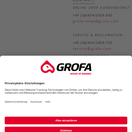
ONLINE SHOP KUNDENDIENST:
+49 (0)6434/2008-890
grofa-shop@grofa.com
SERVICE & REKLAMATION:
+49 (0)6434/2008-750
service@grofa.com
GESCHÄFTSZEITEN:
Mo.-
8.30-18.00 Uhr
Do.
Fr.
8.30-17.00 Uhr
*
*Alle Preise in unserem Online-Shop verstehen sich inklusive der gesetzlic
Mehrwertsteuer zzgl.
Versandkos
IMPRESSUM
AGB
KONTAKT