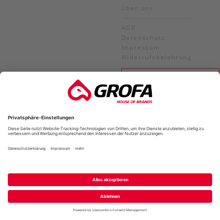
Über uns
------------------------
AGB
Datenschutz
Impressum
Widerrufsbelehrung
JETZT WIDERRUFEN
ZAHLUNGSARTEN
VERSANDART
Versandinformationen
Zahlungsarten
KONTAKT:
ONLINE SHOP KUNDENDIENST:
+49 (0)6434/2008-890
grofa-shop@grofa.com
SERVICE & REKLAMATION: