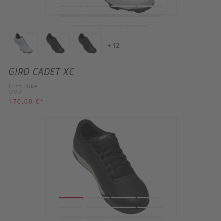
+ 12
GIRO CADET XC
Giro Bike
UVP
170,00 €
*