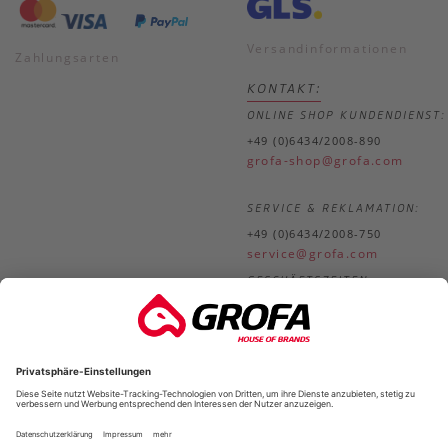
Versandinformationen
Zahlungsarten
KONTAKT:
ONLINE SHOP KUNDENDIENST:
+49 (0)6434/2008-890
grofa-shop@grofa.com
SERVICE & REKLAMATION:
+49 (0)6434/2008-750
service@grofa.com
GESCHÄFTSZEITEN:
Mo.-
8.30-18.00 Uhr
Do.
Fr.
8.30-17.00 Uhr