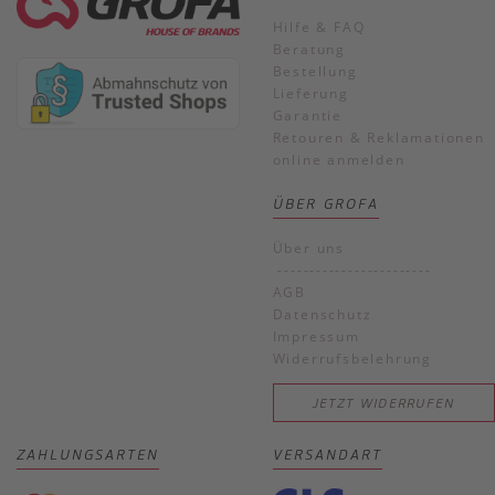
Hilfe & FAQ
Beratung
Bestellung
Lieferung
Garantie
Retouren & Reklamationen
online anmelden
ÜBER GROFA
Über uns
------------------------
AGB
Datenschutz
Impressum
Widerrufsbelehrung
JETZT WIDERRUFEN
ZAHLUNGSARTEN
VERSANDART