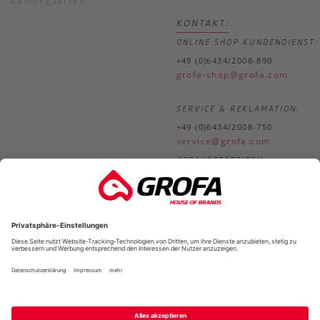
Zahlungsarten
KONTAKT:
ONLINE SHOP KUNDENDIENST:
+49 (0)6434/2008-890
grofa-shop@grofa.com
SERVICE & REKLAMATION:
+49 (0)6434/2008-750
service@grofa.com
GESCHÄFTSZEITEN:
Mo.-
8.30-18.00 Uhr
Do.
Fr.
8.30-17.00 Uhr
*
*Alle Preise in unserem Online-Shop verstehen sich inklusive der gesetzlic
Mehrwertsteuer zzgl.
Versandkos