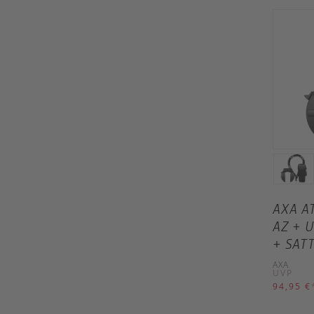
AXA A
AZ + 
+ SAT
AXA
UVP
94,95 €