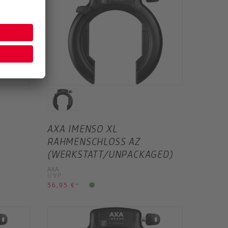
AXA IMENSO XL
RAHMENSCHLOSS AZ
(WERKSTATT/UNPACKAGED)
AXA
UVP
56,95 €
*