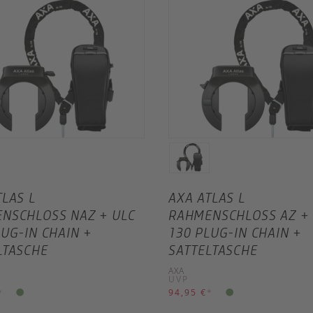
TLAS L
AXA ATLAS L
NSCHLOSS NAZ + ULC
RAHMENSCHLOSS AZ + 
LUG-IN CHAIN +
130 PLUG-IN CHAIN +
LTASCHE
SATTELTASCHE
AXA
UVP
*
94,95 €
*