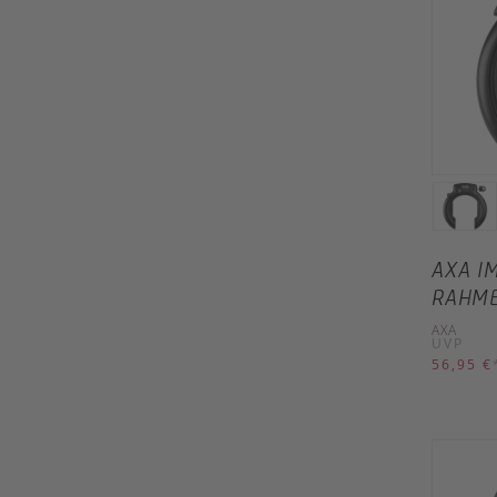
AXA I
RAHME
AXA
UVP
56,95 €