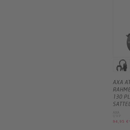
AXA A
RAHME
130 P
SATTE
AXA
UVP
94,95 €