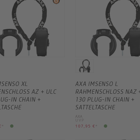
MSENSO XL
AXA IMSENSO L
NSCHLOSS AZ + ULC
RAHMENSCHLOSS NAZ 
LUG-IN CHAIN +
130 PLUG-IN CHAIN +
LTASCHE
SATTELTASCHE
AXA
UVP
€
*
107,95 €
*