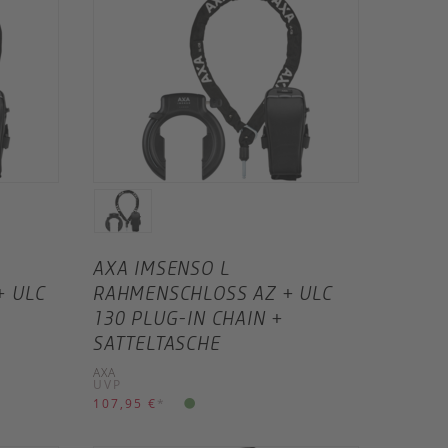
AXA IMSENSO L
+ ULC
RAHMENSCHLOSS AZ + ULC
130 PLUG-IN CHAIN +
SATTELTASCHE
AXA
UVP
107,95 €
*