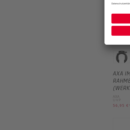
AXA I
RAHME
(WERK
AXA
UVP
56,95 €