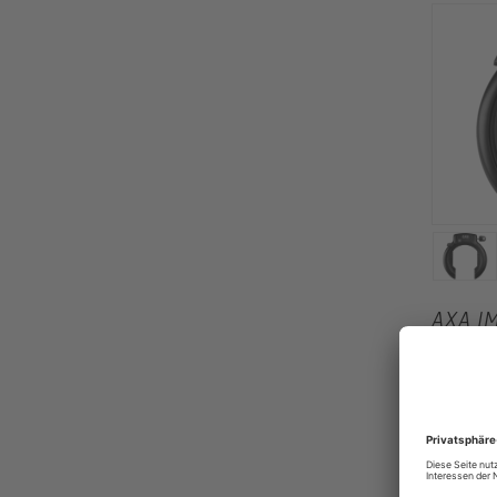
AXA I
RAHME
AXA
UVP
58,95 €