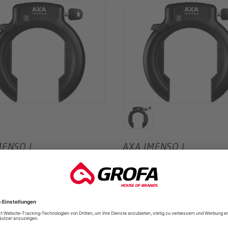
MENSO L
AXA IMENSO L
NSCHLOSS NAZ
RAHMENSCHLOSS AZ
AXA
UVP
*
58,95 €
*