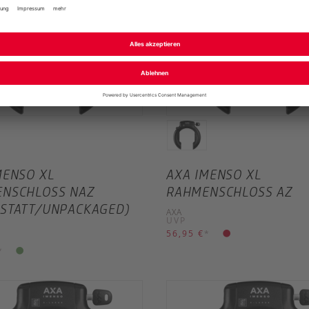
MENSO XL
AXA IMENSO XL
NSCHLOSS NAZ
RAHMENSCHLOSS AZ
STATT/UNPACKAGED)
AXA
UVP
56,95 €
*
*