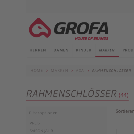
HERREN
DAMEN
KINDER
MARKEN
PROD
HOME
MARKEN
AXA
RAHMENSCHLÖSSER
RAHMENSCHLÖSSER
(44)
Sortiere
Filteroptionen
PREIS
SAISON JAHR