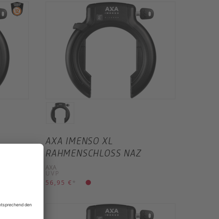
AXA IMENSO XL
RAHMENSCHLOSS NAZ
AXA
UVP
56,95 €
*