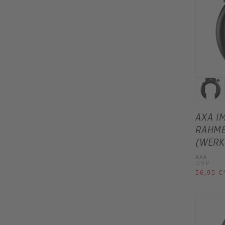
AXA I
RAHME
(WERK
AXA
UVP
56,95 €