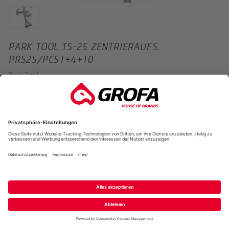
PARK TOOL TS-25 ZENTRIERAUFS.
PRS25/PCS1+4+10
Park Tool
UVP
55,50 €
*