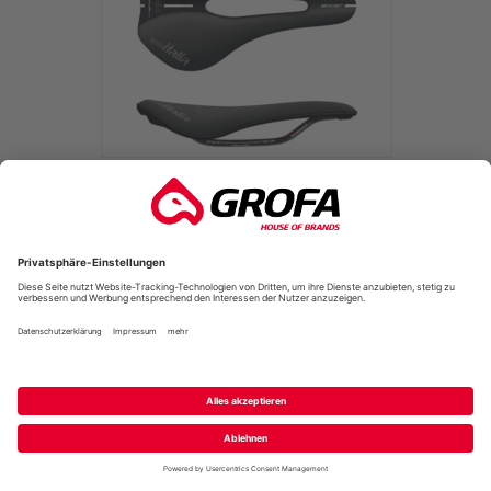
SELLE ITALIA NOVUS EVO BOOST TM SF
Selle Italia
UVP
125,00 €
*