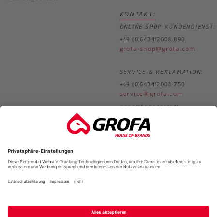
KONTAKT:
ONLINE SHOP KUNDENDIENST:
+49 (0)6434/2008-890
grofa-shop@grofa.com
SERVICE & REKLAMATION:
+49 (0)6434/2008-750
service@grofa.com
GESCHÄFTSZEITEN:
Mo.-
8.30-18.00 Uhr
Do.
Fr.
8.30-17.00 Uhr
*
*Alle Preise in unserem Online-Shop verstehen sich inklusive der gesetzlic
Mehrwertsteuer zzgl.
Versandkos