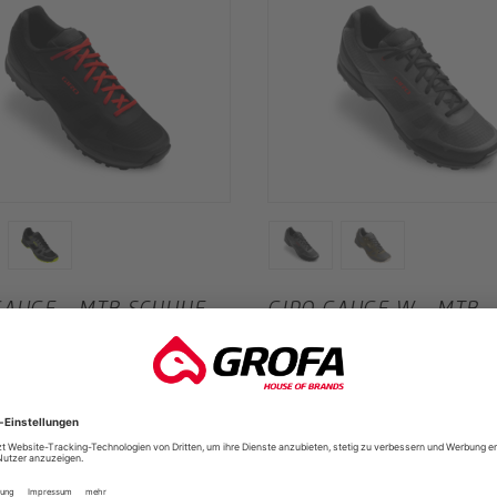
GAUGE - MTB SCHUHE
GIRO GAUGE W - MTB
SCHUHE DAMEN
e
Giro Bike
€
*
UVP
100,00 €
*