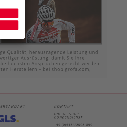
sige Qualität, herausragende Leistung und
wertiger Ausrüstung, damit Sie Ihre
 die höchsten Ansprüchen gerecht werden.
rten Herstellern – bei shop.grofa.com,
VERSANDART
KONTAKT:
ONLINE SHOP
KUNDENDIENST:
+49 (0)6434/2008-890