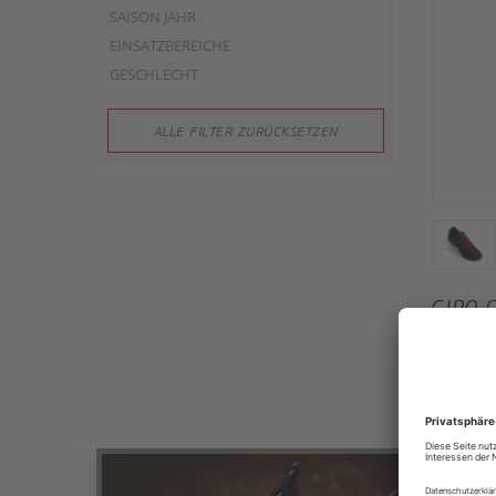
SAISON JAHR
EINSATZBEREICHE
GESCHLECHT
ALLE FILTER ZURÜCKSETZEN
GIRO 
Giro Bik
UVP
100,00 