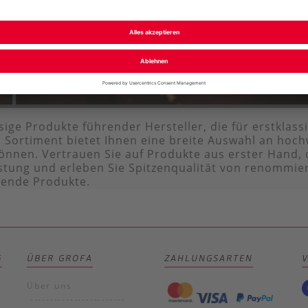
sige Produkte führender Hersteller, die für erstklas
 Sortiment bietet Ihnen eine breite Auswahl an hoch
önnen. Vertrauen Sie auf Produkte aus erster Hand,
rüstung und erleben Sie Spitzenqualität von renommie
gende Produkte.
G
ÜBER GROFA
ZAHLUNGSARTEN
Über uns
------------------------