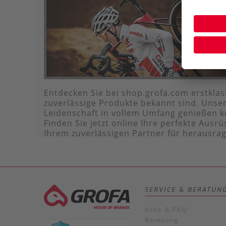
Entdecken Sie bei shop.grofa.com erstklas
zuverlässige Produkte bekannt sind. Unser
Leidenschaft in vollem Umfang genießen k
Finden Sie jetzt online Ihre perfekte Aus
Ihrem zuverlässigen Partner für herausra
SERVICE & BERATUN
Hilfe & FAQ
Beratung