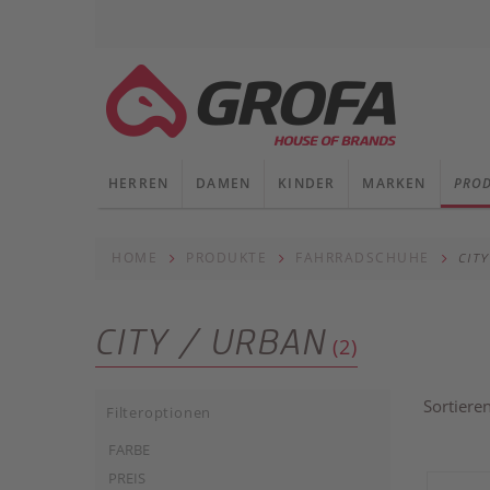
HERREN
DAMEN
KINDER
MARKEN
PRO
HOME
PRODUKTE
FAHRRADSCHUHE
CIT
CITY / URBAN
(2)
Sortiere
Filteroptionen
FARBE
PREIS