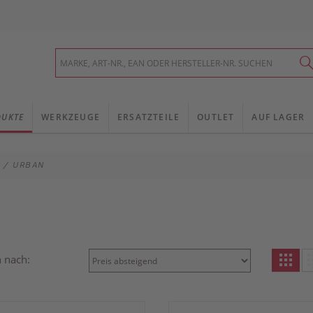
DUKTE
WERKZEUGE
ERSATZTEILE
OUTLET
AUF LAGER
Y / URBAN
n nach: