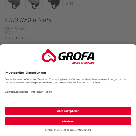
+ 12
GIRO NEO II MIPS
Giro Snow
UVP
150,00 €
*
+ 12