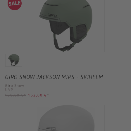
GIRO SNOW JACKSON MIPS - SKIHELM
Giro Snow
UVP
190,00 €
*
152,00 €
*