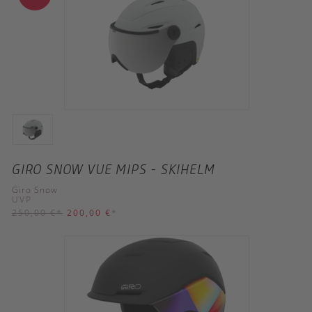
GIRO SNOW VUE MIPS - SKIHELM
Giro Snow
UVP
250,00 €
*
200,00 €
*