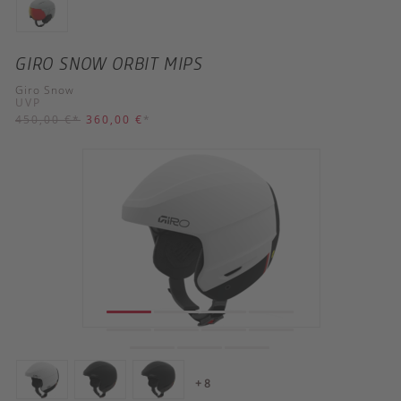
GIRO SNOW ORBIT MIPS
Giro Snow
UVP
450,00 €
*
360,00 €
*
+ 8