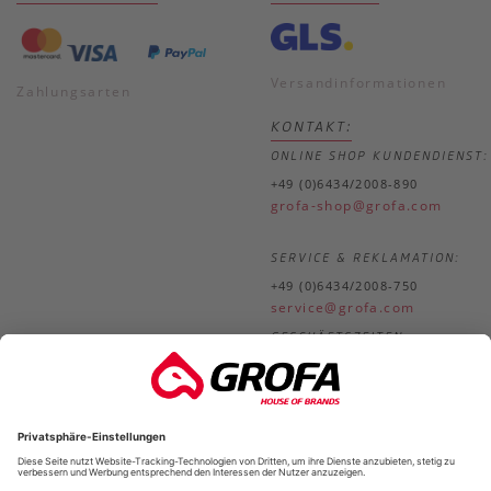
Versandinformationen
Zahlungsarten
KONTAKT:
ONLINE SHOP KUNDENDIENST:
+49 (0)6434/2008-890
grofa-shop@grofa.com
SERVICE & REKLAMATION:
+49 (0)6434/2008-750
service@grofa.com
GESCHÄFTSZEITEN:
Mo.-
8.30-18.00 Uhr
Do.
Fr.
8.30-17.00 Uhr