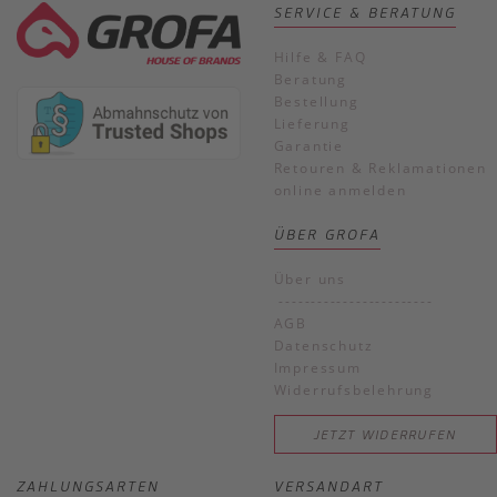
SERVICE & BERATUNG
Hilfe & FAQ
Beratung
Bestellung
Lieferung
Garantie
Retouren & Reklamationen
online anmelden
ÜBER GROFA
Über uns
------------------------
AGB
Datenschutz
Impressum
Widerrufsbelehrung
JETZT WIDERRUFEN
ZAHLUNGSARTEN
VERSANDART