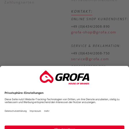
Zahlungsarten
KONTAKT:
ONLINE SHOP KUNDENDIENST:
+49 (0)6434/2008-890
grofa-shop@grofa.com
SERVICE & REKLAMATION:
+49 (0)6434/2008-750
service@grofa.com
GESCHÄFTSZEITEN:
Mo.-
8.30-18.00 Uhr
Do.
Fr.
8.30-17.00 Uhr
*
*Alle Preise in unserem Online-Shop verstehen sich inklusive der gesetzlic
Mehrwertsteuer zzgl.
Versandkos