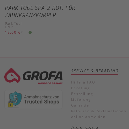
PARK TOOL SPA-2 ROT, FÜR
ZAHNKRANZKÖRPER
Park Tool
UVP
19,00 €
*
SERVICE & BERATUNG
Hilfe & FAQ
Beratung
Bestellung
Lieferung
Garantie
Retouren & Reklamationen
online anmelden
ÜBER GROFA