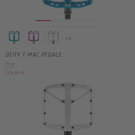
+ 5
DEITY T-MAC PEDALE
Deity
UVP
179,99 €
*