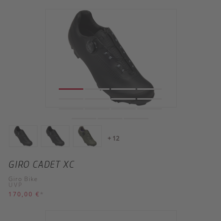
+ 12
GIRO CADET XC
Giro Bike
UVP
170,00 €
*