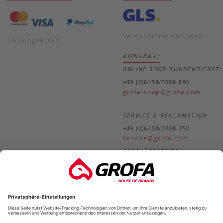
Versandinformationen
Zahlungsarten
KONTAKT:
ONLINE SHOP KUNDENDIENST:
+49 (0)6434/2008-890
grofa-shop@grofa.com
SERVICE & REKLAMATION:
+49 (0)6434/2008-750
service@grofa.com
GESCHÄFTSZEITEN:
Mo.-
8.30-18.00 Uhr
Do.
Fr.
8.30-17.00 Uhr