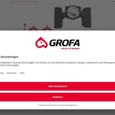
BLACKBURN OUTPOST HANDLEBAR
ERSATZHALTER
8,00 €
ALLE ARTIKEL