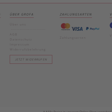
G
ÜBER GROFA
ZAHLUNGSARTEN
Über uns
------------------------
AGB
V
Zahlungsarten
Datenschutz
Impressum
Widerrufsbelehrung
JETZT WIDERRUFEN
*
*Alle Preise in unserem Online-Shop verstehen 