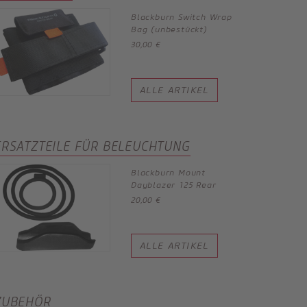
Blackburn Switch Wrap
Bag (unbestückt)
30,00 €
ALLE ARTIKEL
ERSATZTEILE FÜR BELEUCHTUNG
Blackburn Mount
Dayblazer 125 Rear
20,00 €
ALLE ARTIKEL
ZUBEHÖR