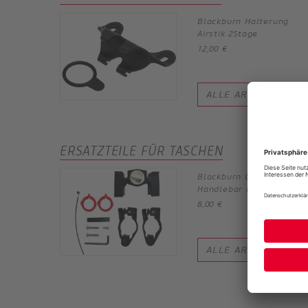
Blackburn Halterung
Airstik 2Stage
12,00 €
ALLE ARTIKEL
ERSATZTEILE FÜR TASCHEN
Blackburn Outpost
Handlebar Ersatzhalter
8,00 €
ALLE ARTIKEL