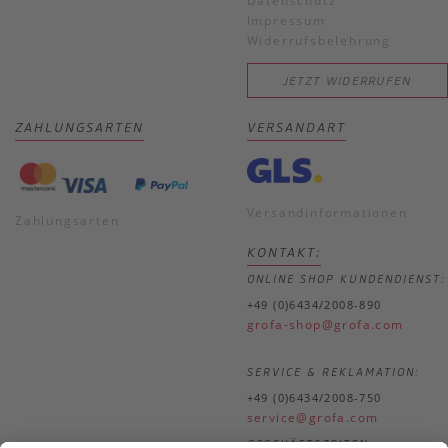
Datenschutz
Impressum
Widerrufsbelehrung
JETZT WIDERRUFEN
ZAHLUNGSARTEN
VERSANDART
Versandinformationen
Zahlungsarten
KONTAKT:
ONLINE SHOP KUNDENDIENST:
+49 (0)6434/2008-890
grofa-shop@grofa.com
SERVICE & REKLAMATION:
+49 (0)6434/2008-750
service@grofa.com
GESCHÄFTSZEITEN: