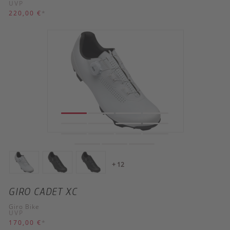
UVP
220,00 €
*
+ 12
GIRO CADET XC
Giro Bike
UVP
170,00 €
*