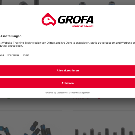
 BLADERUNNER SHORT
DEITY T-MAC STANDAR
T
KIT
Deity
UVP
*
10,52 €
*