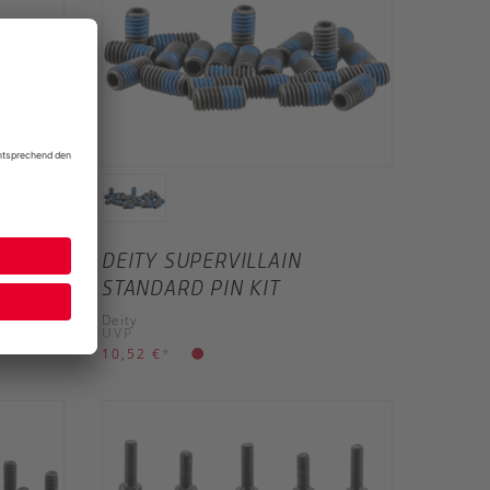
D PIN
DEITY SUPERVILLAIN
STANDARD PIN KIT
Deity
UVP
10,52 €
*