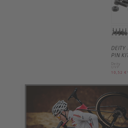
DEITY
PIN KI
Deity
UVP
10,52 €