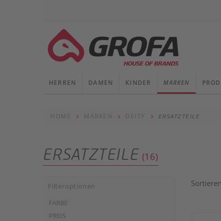
HERREN
DAMEN
KINDER
MARKEN
PROD
HOME
MARKEN
DEITY
ERSATZTEILE
ERSATZTEILE
(16)
Sortiere
Filteroptionen
FARBE
PREIS