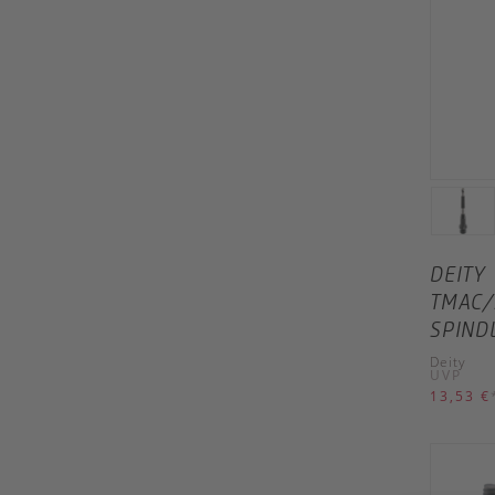
DEITY
TMAC/
SPIND
Deity
UVP
13,53 €