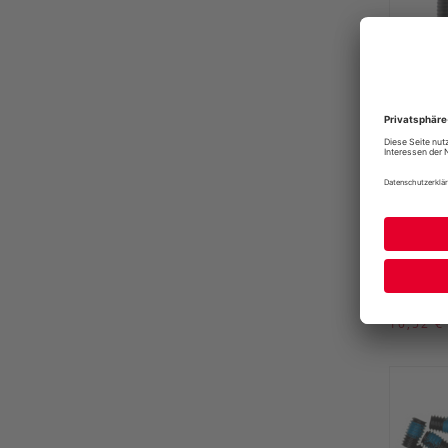
DEITY
PIN KI
Deity
UVP
10,52 €