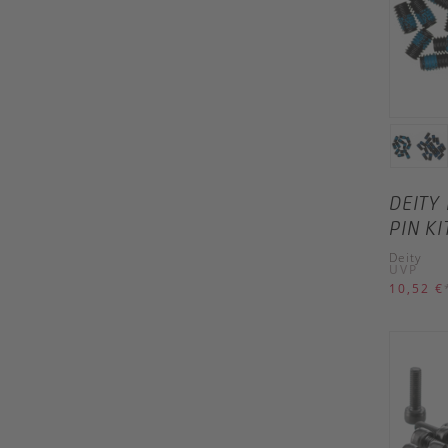
DEITY
PIN KI
Deity
UVP
10,52 €