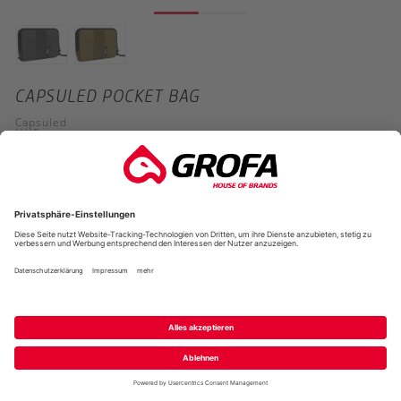
CAPSULED POCKET BAG
Capsuled
UVP
19,99 €
*
Entdecken Sie bei shop.grofa.com erstklassige
Produkte führender Hersteller, die für
erstklassige Qualität, herausragende Leistung
und zuverlässige Produkte bekannt sind. Unser
Sortiment bietet Ihnen eine breite Auswahl an
hochwertiger Ausrüstung, damit Sie Ihre
Leidenschaft in vollem Umfang genießen können.
Vertrauen Sie auf Produkte aus erster Hand, die