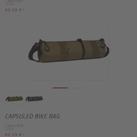
Capsuled
UVP
99,99 €
*
CAPSULED BIKE BAG
Capsuled
UVP
89,99 €
*