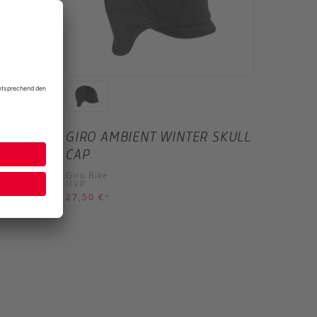
CAP
GIRO AMBIENT WINTER SKULL
CAP
Giro Bike
UVP
27,50 €
*