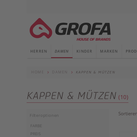
HERREN
DAMEN
KINDER
MARKEN
PROD
HOME
DAMEN
KAPPEN & MÜTZEN
KAPPEN & MÜTZEN
(10)
Sortiere
Filteroptionen
FARBE
PREIS