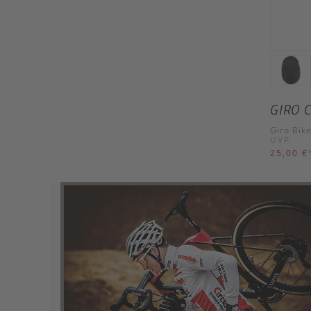
GIRO 
Giro Bik
UVP
25,00 €