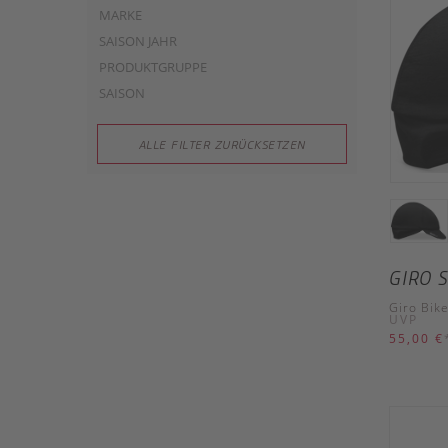
MARKE
SAISON JAHR
PRODUKTGRUPPE
SAISON
ALLE FILTER ZURÜCKSETZEN
GIRO 
Giro Bik
UVP
55,00 €