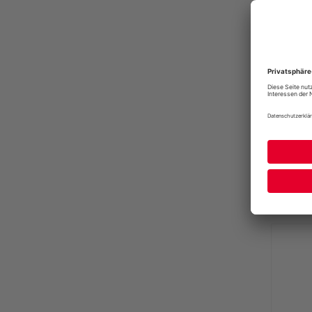
RH+ C
Zero RH
UVP
30,00 €