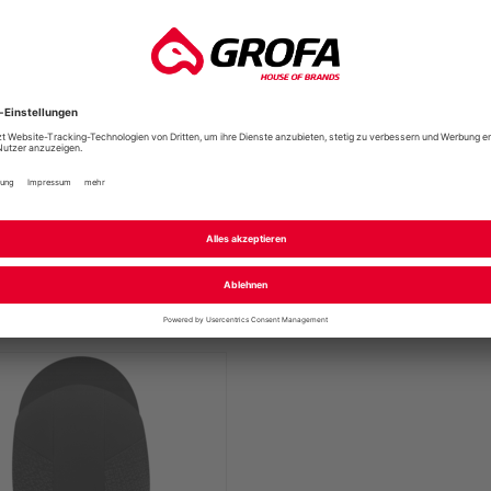
ODE THERMO HAT
CAPSULED SNAPBACK 
+
Capsuled
UVP
*
29,99 €
*