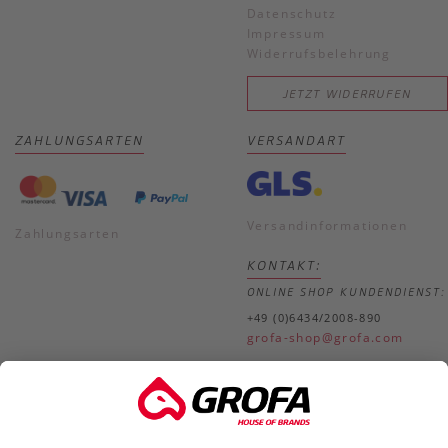
Datenschutz
Impressum
Widerrufsbelehrung
JETZT WIDERRUFEN
ZAHLUNGSARTEN
VERSANDART
Versandinformationen
Zahlungsarten
KONTAKT:
ONLINE SHOP KUNDENDIENST:
+49 (0)6434/2008-890
grofa-shop@grofa.com
SERVICE & REKLAMATION:
+49 (0)6434/2008-750
service@grofa.com