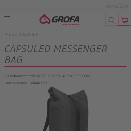
ANMELDEN
ZUR ÜBERSICHT
CAPSULED MESSENGER
BAG
Artikelnummer:
551003002
| EAN:
4036403033006
|
Lieferantennr.:
B0040-001