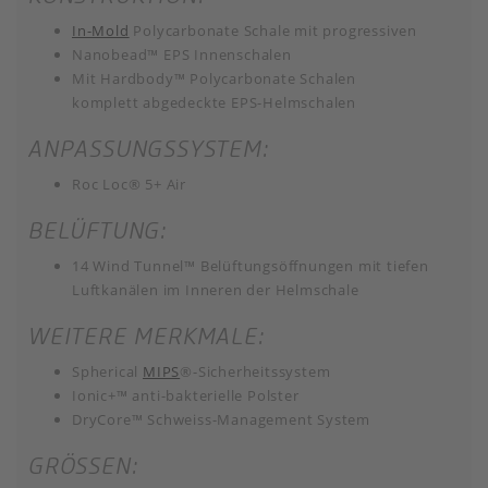
In-Mold
Polycarbonate Schale mit progressiven
Nanobead™ EPS Innenschalen
Mit Hardbody™ Polycarbonate Schalen
komplett abgedeckte EPS-Helmschalen
ANPASSUNGSSYSTEM:
Roc Loc® 5+ Air
BELÜFTUNG:
14 Wind Tunnel™ Belüftungsöffnungen mit tiefen
Luftkanälen im Inneren der Helmschale
WEITERE MERKMALE:
Spherical
MIPS
®-Sicherheitssystem
Ionic+™ anti-bakterielle Polster
DryCore™ Schweiss-Management System
GRÖSSEN: