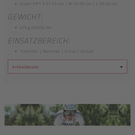
Super Fit™ S 51-55 cm | M 55-59 cm | L 59-63 cm
GEWICHT:
270 g (Größe M)
EINSATZBEREICH:
Triathlon | Rennrad | Cross | Gravel
Artikeldetails