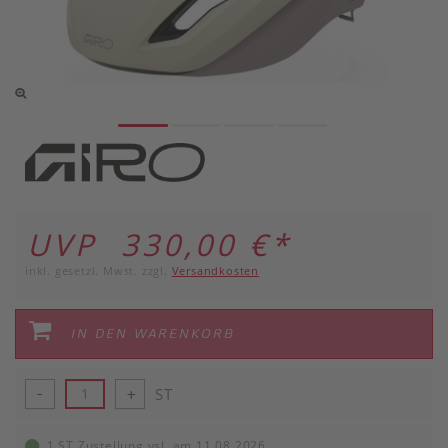
UVP 330,00 €
*
inkl. gesetzl. Mwst. zzgl.
Versandkosten
IN DEN WARENKORB
ST
-
+
1 ST Zustellung vsl. am 11.08.2026