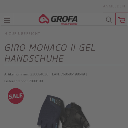
ANMELDEN
ZUR ÜBERSICHT
GIRO MONACO II GEL
HANDSCHUHE
Artikelnummer:
230084036
| EAN:
768686198649
|
Lieferantennr.:
7099199