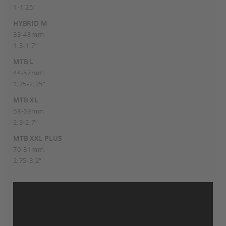
1-1,25“
HYBRID M
33-43mm
1,3-1,7“
MTB L
44-57mm
1,75-2,25“
MTB XL
58-69mm
2,3-2,7“
MTB XXL PLUS
70-81mm
2,75-3,2“