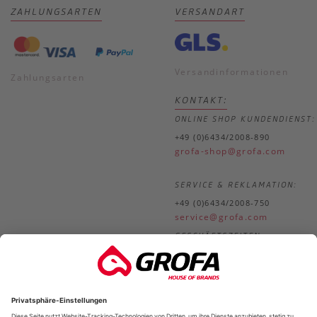
ZAHLUNGSARTEN
VERSANDART
Versandinformationen
Zahlungsarten
KONTAKT:
ONLINE SHOP KUNDENDIENST:
+49 (0)6434/2008-890
grofa-shop@grofa.com
SERVICE & REKLAMATION:
+49 (0)6434/2008-750
service@grofa.com
GESCHÄFTSZEITEN:
Mo.-
8.30-18.00 Uhr
Do.
Fr.
8.30-17.00 Uhr