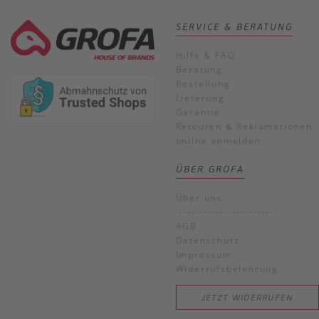
SERVICE & BERATUNG
Hilfe & FAQ
Beratung
Bestellung
Lieferung
Garantie
Retouren & Reklamationen
online anmelden
ÜBER GROFA
Über uns
------------------------
AGB
Datenschutz
Impressum
Widerrufsbelehrung
JETZT WIDERRUFEN