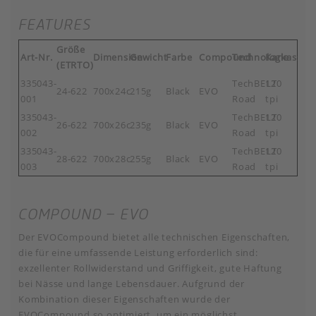
FEATURES
Größe
Art-Nr.
Dimension
Gewicht
Farbe
Compound
Technologie
Karkasse
(ETRTO)
335043-
TechBELT
120
24-622
700x24c
215g
Black
EVO
001
Road
tpi
335043-
TechBELT
120
26-622
700x26c
235g
Black
EVO
002
Road
tpi
335043-
TechBELT
120
28-622
700x28c
255g
Black
EVO
003
Road
tpi
COMPOUND – EVO
Der EVOCompound bietet alle technischen Eigenschaften,
die für eine umfassende Leistung erforderlich sind:
exzellenter Rollwiderstand und Griffigkeit, gute Haftung
bei Nässe und lange Lebensdauer. Aufgrund der
Kombination dieser Eigenschaften wurde der
EVOCompound so optimiert, um ein möglichst