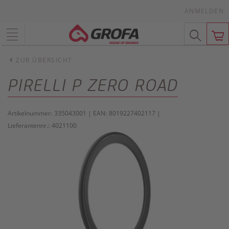
ANMELDEN
ZUR ÜBERSICHT
PIRELLI P ZERO ROAD
Artikelnummer:
335043001
| EAN:
8019227402117
|
Lieferantennr.:
4021100